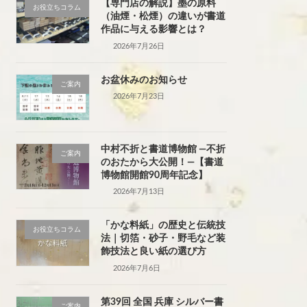
【専門店の解説】墨の原料
お役立ちコラム
（油煙・松煙）の違いが書道
作品に与える影響とは？
2026年7月26日
お盆休みのお知らせ
ご案内
2026年7月23日
中村不折と書道博物館 ―不折
ご案内
のおたから大公開！―【書道
博物館開館90周年記念】
2026年7月13日
「かな料紙」の歴史と伝統技
お役立ちコラム
法｜切箔・砂子・野毛など装
飾技法と良い紙の選び方
2026年7月6日
第39回 全国 兵庫 シルバー書
ご案内