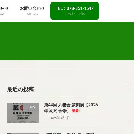
知らせ
お問い合わせ
TEL：078-351-1547
ews
Contact
ご連絡・ご相談
最近の投稿
第44回 六轡會 篆刻展【2026
ご案内
年 期間 会場】
新着!!
2026年8月4日