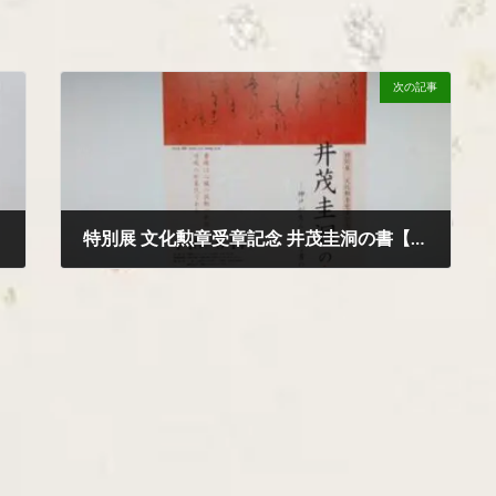
次の記事
特別展 文化勲章受章記念 井茂圭洞の書【2026年・会期・会場アクセス】
2026年5月29日