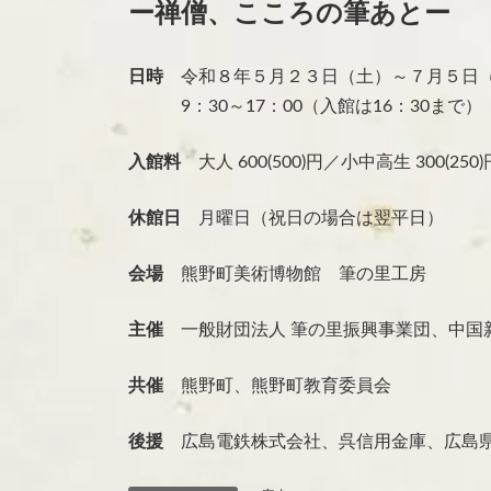
ー禅僧、こころの筆あとー
日
時
:
日時
令和８年５月２３日（土）～７月５日
9：30～17：00（入館は16：30まで）
入館料
大人 600(500)円／小中高生 300(2
休館日
月曜日（祝日の場合は翌平日）
会場
熊野町美術博物館 筆の里工房
主催
一般財団法人 筆の里振興事業団、中国
共催
熊野町、熊野町教育委員会
後援
広島電鉄株式会社、呉信用金庫、広島県