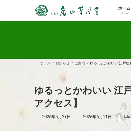
コ
ナ
ン
ビ
ホーム
Home
テ
ゲ
ン
ー
ツ
シ
へ
ョ
ス
ン
キ
に
ッ
移
プ
動
ホーム
お知らせ
ご案内
ゆるっとかわいい 江戸絵
ゆるっとかわいい 江戸
アクセス】
最
2026年5月29日
2026年6月11日
tak
終
更
新