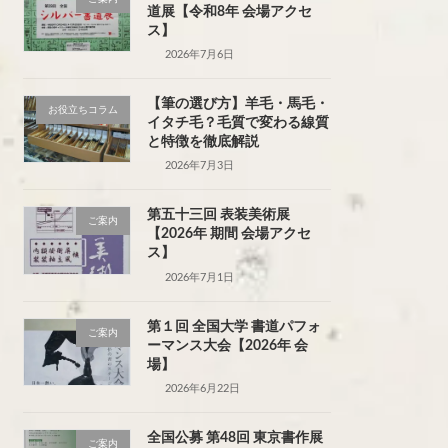
道展【令和8年 会場アクセ
ス】
2026年7月6日
【筆の選び方】羊毛・馬毛・
お役立ちコラム
イタチ毛？毛質で変わる線質
と特徴を徹底解説
2026年7月3日
第五十三回 表装美術展
ご案内
【2026年 期間 会場アクセ
ス】
2026年7月1日
第１回 全国大学 書道パフォ
ご案内
ーマンス大会【2026年 会
場】
2026年6月22日
全国公募 第48回 東京書作展
ご案内